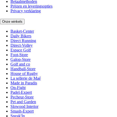
Betaalmethoden
Prijzen en leveringsopties
Privacy verklaring
Onze winkels
Basket-Center
Daily Bikers
Direct Running
Direct-Volley
Espace Golf
Foot-Store
Galop-Store
Golf and co
Handball-Store
House of Rugby
La sellerie de Maé
Made in Paradis
On-Fight
Padel-Expert
Pecheur-Store
Pet and Garden
Slowood Interior
Smash-Expert
Sneak'In