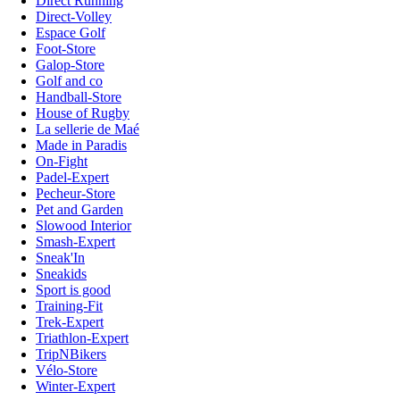
Direct Running
Direct-Volley
Espace Golf
Foot-Store
Galop-Store
Golf and co
Handball-Store
House of Rugby
La sellerie de Maé
Made in Paradis
On-Fight
Padel-Expert
Pecheur-Store
Pet and Garden
Slowood Interior
Smash-Expert
Sneak'In
Sneakids
Sport is good
Training-Fit
Trek-Expert
Triathlon-Expert
TripNBikers
Vélo-Store
Winter-Expert