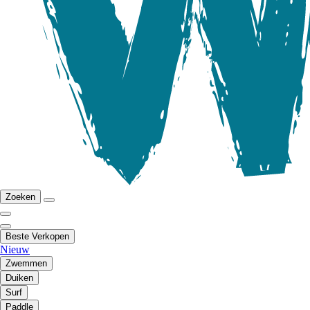
Zoeken
Beste Verkopen
Nieuw
Zwemmen
Duiken
Surf
Paddle