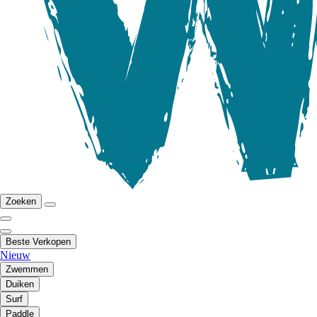
Zoeken
Beste Verkopen
Nieuw
Zwemmen
Duiken
Surf
Paddle