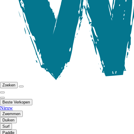
Zoeken
Beste Verkopen
Nieuw
Zwemmen
Duiken
Surf
Paddle