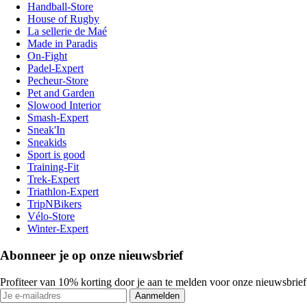
Handball-Store
House of Rugby
La sellerie de Maé
Made in Paradis
On-Fight
Padel-Expert
Pecheur-Store
Pet and Garden
Slowood Interior
Smash-Expert
Sneak'In
Sneakids
Sport is good
Training-Fit
Trek-Expert
Triathlon-Expert
TripNBikers
Vélo-Store
Winter-Expert
Abonneer je op onze nieuwsbrief
Profiteer van 10% korting door je aan te melden voor onze nieuwsbrief
Aanmelden