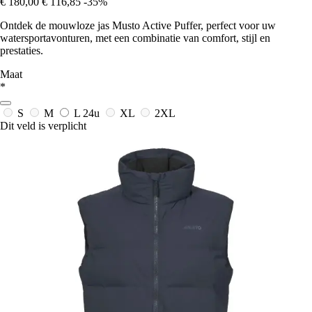
€ 180,00
€ 116,85
-35%
Ontdek de mouwloze jas Musto Active Puffer, perfect voor uw
watersportavonturen, met een combinatie van comfort, stijl en
prestaties.
Maat
*
S
M
L
24u
XL
2XL
Dit veld is verplicht