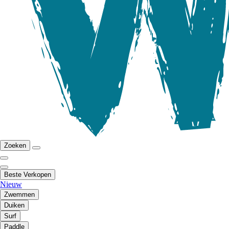
Zoeken
Beste Verkopen
Nieuw
Zwemmen
Duiken
Surf
Paddle