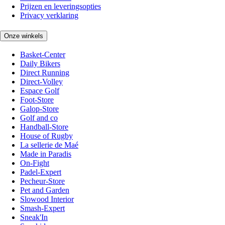
Prijzen en leveringsopties
Privacy verklaring
Onze winkels
Basket-Center
Daily Bikers
Direct Running
Direct-Volley
Espace Golf
Foot-Store
Galop-Store
Golf and co
Handball-Store
House of Rugby
La sellerie de Maé
Made in Paradis
On-Fight
Padel-Expert
Pecheur-Store
Pet and Garden
Slowood Interior
Smash-Expert
Sneak'In