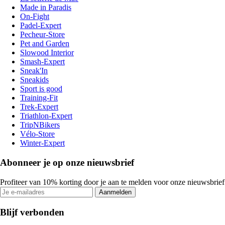
Made in Paradis
On-Fight
Padel-Expert
Pecheur-Store
Pet and Garden
Slowood Interior
Smash-Expert
Sneak'In
Sneakids
Sport is good
Training-Fit
Trek-Expert
Triathlon-Expert
TripNBikers
Vélo-Store
Winter-Expert
Abonneer je op onze nieuwsbrief
Profiteer van 10% korting door je aan te melden voor onze nieuwsbrief
Aanmelden
Blijf verbonden