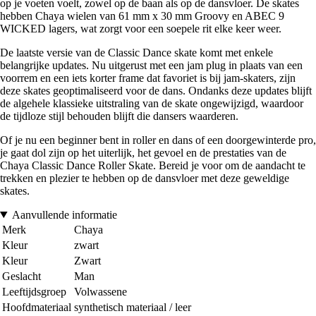
op je voeten voelt, zowel op de baan als op de dansvloer. De skates
hebben Chaya wielen van 61 mm x 30 mm Groovy en ABEC 9
WICKED lagers, wat zorgt voor een soepele rit elke keer weer.
De laatste versie van de Classic Dance skate komt met enkele
belangrijke updates. Nu uitgerust met een jam plug in plaats van een
voorrem en een iets korter frame dat favoriet is bij jam-skaters, zijn
deze skates geoptimaliseerd voor de dans. Ondanks deze updates blijft
de algehele klassieke uitstraling van de skate ongewijzigd, waardoor
de tijdloze stijl behouden blijft die dansers waarderen.
Of je nu een beginner bent in roller en dans of een doorgewinterde pro,
je gaat dol zijn op het uiterlijk, het gevoel en de prestaties van de
Chaya Classic Dance Roller Skate. Bereid je voor om de aandacht te
trekken en plezier te hebben op de dansvloer met deze geweldige
skates.
Aanvullende informatie
Merk
Chaya
Kleur
zwart
Kleur
Zwart
Geslacht
Man
Leeftijdsgroep
Volwassene
Hoofdmateriaal
synthetisch materiaal / leer