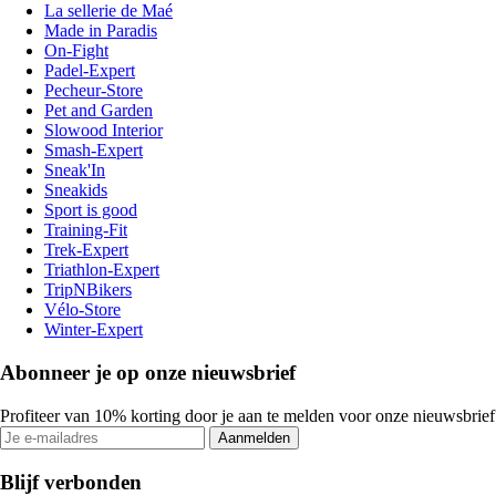
La sellerie de Maé
Made in Paradis
On-Fight
Padel-Expert
Pecheur-Store
Pet and Garden
Slowood Interior
Smash-Expert
Sneak'In
Sneakids
Sport is good
Training-Fit
Trek-Expert
Triathlon-Expert
TripNBikers
Vélo-Store
Winter-Expert
Abonneer je op onze nieuwsbrief
Profiteer van 10% korting door je aan te melden voor onze nieuwsbrief
Aanmelden
Blijf verbonden