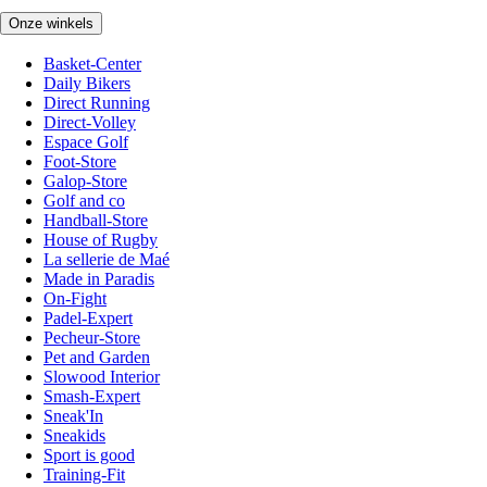
Onze winkels
Basket-Center
Daily Bikers
Direct Running
Direct-Volley
Espace Golf
Foot-Store
Galop-Store
Golf and co
Handball-Store
House of Rugby
La sellerie de Maé
Made in Paradis
On-Fight
Padel-Expert
Pecheur-Store
Pet and Garden
Slowood Interior
Smash-Expert
Sneak'In
Sneakids
Sport is good
Training-Fit