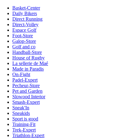
Basket-Center
Daily Bikers
Direct Running
Direct-Volley
Espace Golf
Foot-Store
Galop-Store
Golf and co
Handball-Store
House of Rugby
La sellerie de Maé
Made in Paradis
On-Fight
Padel-Expert
Pecheur-Store
Pet and Garden
Slowood Interior
Smash-Expert
Sneak'In
Sneakids
Sport is good
Training-Fit
Trek-Expert
Triathlon-Expert