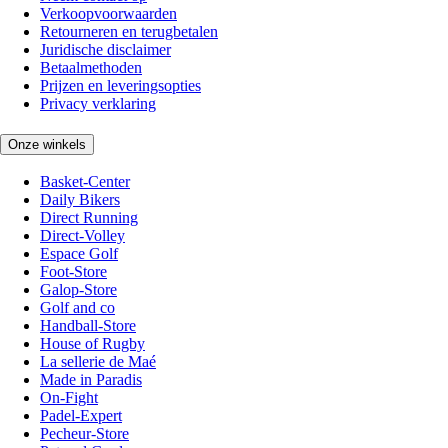
Verkoopvoorwaarden
Retourneren en terugbetalen
Juridische disclaimer
Betaalmethoden
Prijzen en leveringsopties
Privacy verklaring
Onze winkels
Basket-Center
Daily Bikers
Direct Running
Direct-Volley
Espace Golf
Foot-Store
Galop-Store
Golf and co
Handball-Store
House of Rugby
La sellerie de Maé
Made in Paradis
On-Fight
Padel-Expert
Pecheur-Store