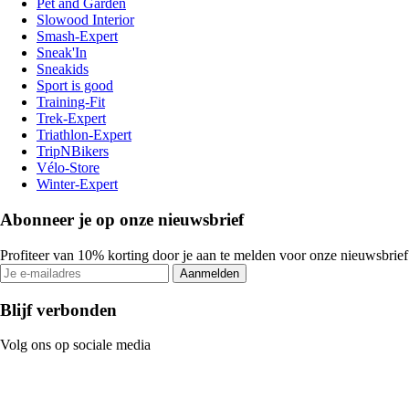
Pet and Garden
Slowood Interior
Smash-Expert
Sneak'In
Sneakids
Sport is good
Training-Fit
Trek-Expert
Triathlon-Expert
TripNBikers
Vélo-Store
Winter-Expert
Abonneer je op onze nieuwsbrief
Profiteer van 10% korting door je aan te melden voor onze nieuwsbrief
Aanmelden
Blijf verbonden
Volg ons op sociale media