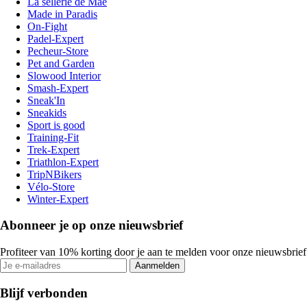
La sellerie de Maé
Made in Paradis
On-Fight
Padel-Expert
Pecheur-Store
Pet and Garden
Slowood Interior
Smash-Expert
Sneak'In
Sneakids
Sport is good
Training-Fit
Trek-Expert
Triathlon-Expert
TripNBikers
Vélo-Store
Winter-Expert
Abonneer je op onze nieuwsbrief
Profiteer van 10% korting door je aan te melden voor onze nieuwsbrief
Aanmelden
Blijf verbonden