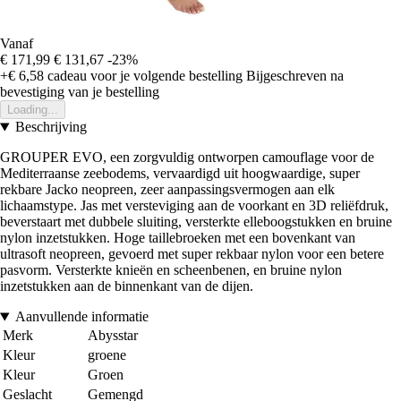
Vanaf
€ 171,99
€ 131,67
-23%
+€ 6,58
cadeau voor je volgende bestelling
Bijgeschreven na
bevestiging van je bestelling
Loading...
Beschrijving
GROUPER EVO, een zorgvuldig ontworpen camouflage voor de
Mediterraanse zeebodems, vervaardigd uit hoogwaardige, super
rekbare Jacko neopreen, zeer aanpassingsvermogen aan elk
lichaamstype. Jas met versteviging aan de voorkant en 3D reliëfdruk,
beverstaart met dubbele sluiting, versterkte elleboogstukken en bruine
nylon inzetstukken. Hoge taillebroeken met een bovenkant van
ultrasoft neopreen, gevoerd met super rekbaar nylon voor een betere
pasvorm. Versterkte knieën en scheenbenen, en bruine nylon
inzetstukken aan de binnenkant van de dijen.
Aanvullende informatie
Merk
Abysstar
Kleur
groene
Kleur
Groen
Geslacht
Gemengd