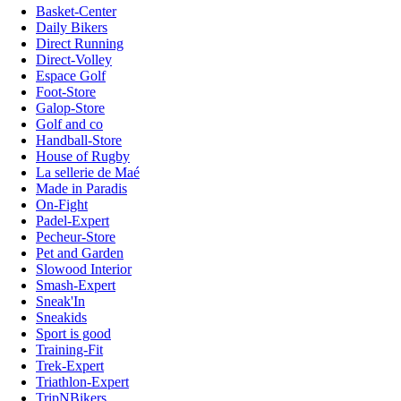
Basket-Center
Daily Bikers
Direct Running
Direct-Volley
Espace Golf
Foot-Store
Galop-Store
Golf and co
Handball-Store
House of Rugby
La sellerie de Maé
Made in Paradis
On-Fight
Padel-Expert
Pecheur-Store
Pet and Garden
Slowood Interior
Smash-Expert
Sneak'In
Sneakids
Sport is good
Training-Fit
Trek-Expert
Triathlon-Expert
TripNBikers