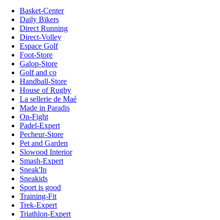
Basket-Center
Daily Bikers
Direct Running
Direct-Volley
Espace Golf
Foot-Store
Galop-Store
Golf and co
Handball-Store
House of Rugby
La sellerie de Maé
Made in Paradis
On-Fight
Padel-Expert
Pecheur-Store
Pet and Garden
Slowood Interior
Smash-Expert
Sneak'In
Sneakids
Sport is good
Training-Fit
Trek-Expert
Triathlon-Expert