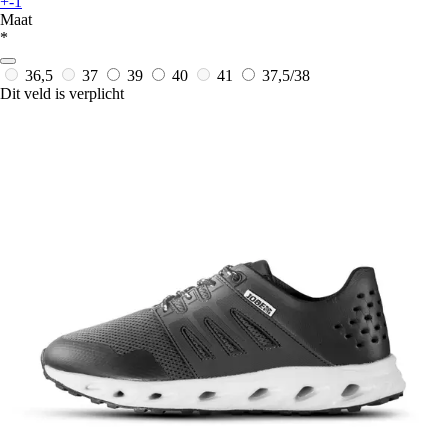
+-1
Maat
*
36,5
37
39
40
41
37,5/38
Dit veld is verplicht