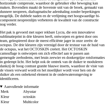
horizontale compressie, waardoor de gebruiker elke beweging kan
maken. Bovendien maakt de bovenste snit van de broek, gemaakt van
dunnere neopreen, diafragmatische ademhaling zonder beperkingen
mogelijk. De dubbele naden en de verlijming met hoogwaardige bi-
component neopreenlijm verbeteren de kwaliteit van de constructie
nog verder.
Het pak is gevoerd met super rekbare Lycra, die een innovatieve
sublimatieprint in drie kleuren heeft, ontworpen en getest door ons
team, geïnspireerd door de meest efficiënte jager in onze zeeën: de
octopus. De drie kleuren zijn verenigd door de textuur van de huid van
de octopus, wat het OCTOSKIN creëert. Het OCTOSKIN
camouflage is ontworpen om zich effectief aan te passen aan
gemengde zeebodems, met bruin zeewier en donkergrijze rotsformaties
in gedempt licht. Het helpt ook de omtrek van de duiker te moduleren
dankzij de hoog contrast granite blauwe inserts, waardoor de visie van
de vissen verward wordt en het moeilijker wordt voor hen om de
duiker als een onbekend element in de onderwateromgeving te
identificeren.
Aanvullende informatie
Merk
Abysstar
Kleur
octoskin
Kleur
Multicolor