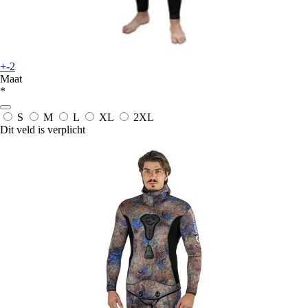
+-2
Maat
*
S
M
L
XL
2XL
Dit veld is verplicht