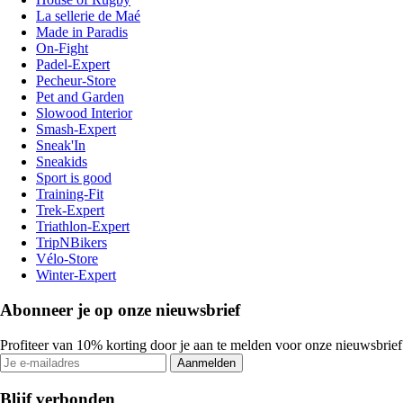
La sellerie de Maé
Made in Paradis
On-Fight
Padel-Expert
Pecheur-Store
Pet and Garden
Slowood Interior
Smash-Expert
Sneak'In
Sneakids
Sport is good
Training-Fit
Trek-Expert
Triathlon-Expert
TripNBikers
Vélo-Store
Winter-Expert
Abonneer je op onze nieuwsbrief
Profiteer van 10% korting door je aan te melden voor onze nieuwsbrief
Aanmelden
Blijf verbonden