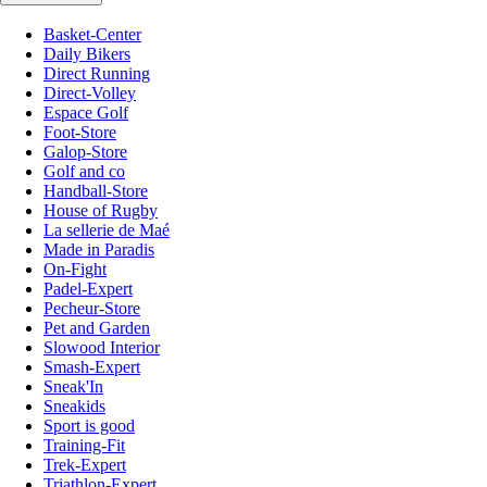
Basket-Center
Daily Bikers
Direct Running
Direct-Volley
Espace Golf
Foot-Store
Galop-Store
Golf and co
Handball-Store
House of Rugby
La sellerie de Maé
Made in Paradis
On-Fight
Padel-Expert
Pecheur-Store
Pet and Garden
Slowood Interior
Smash-Expert
Sneak'In
Sneakids
Sport is good
Training-Fit
Trek-Expert
Triathlon-Expert