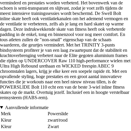
verminderd en prestaties worden verbeterd. Het bovenwerk van de
schoen is semi-transparant en slijtvast, zodat je voet zelfs tijdens de
meest intensieve trainingssessies wordt beschermd. De Swell Bolt
inline skate heeft ook ventilatiekanalen om het ademend vermogen en
de ventilatie te verbeteren, zelfs als je lang en hard skatet op warme
dagen. Deze indrukwekkende skate van fitness heeft ook verbeterde
padding in de enkel, tong en binnenzool voor nog meer comfort. En
tous atleten zullen de "non-small" eigenschap van de schaats
waarderen, die geurtjes vermindert. Met het TRINITY 3-punts
bindsysteem profiteer je van een laag zwaartepunt dat de stabiliteit en
krachtoverbrenging verbetert naar de Elite gegoten aluminium frames
die rijden op UNDERCOVER Raw 110 high-performance wielen met
Ultra High Rebound urethaan en WICKED freespin ABEC 9
chroomstalen lagers, krijg je elke keer een soepele rapide rit. Met een
opvallende styling, hoge prestaties en een groot aantal innovatieve
functies die je workouts naar een heel nieuw niveau tillen, is de
POWERSLIDE Bolt 110 echt een van de beste 3-wiel inline fitness
skates op de markt. Overtuig jezelf. Inclusief een in hoogte verstelbaar
remsysteem (HABS-rem).
Aanvullende informatie
Merk
Powerslide
Kleur
zwart/rood
Kleur
Zwart