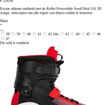
€ 239,99
Ervaar ultieme snelheid met de Roller Powerslide Swell Bolt 110 3D
Adapt, ontworpen om alle regels van fitness online te trotseren.
Maat
*
38
39
40
41
42
24u
43
44
45
46
47
Dit veld is verplicht