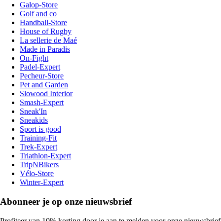
Galop-Store
Golf and co
Handball-Store
House of Rugby
La sellerie de Maé
Made in Paradis
On-Fight
Padel-Expert
Pecheur-Store
Pet and Garden
Slowood Interior
Smash-Expert
Sneak'In
Sneakids
Sport is good
Training-Fit
Trek-Expert
Triathlon-Expert
TripNBikers
Vélo-Store
Winter-Expert
Abonneer je op onze nieuwsbrief
Profiteer van 10% korting door je aan te melden voor onze nieuwsbrief