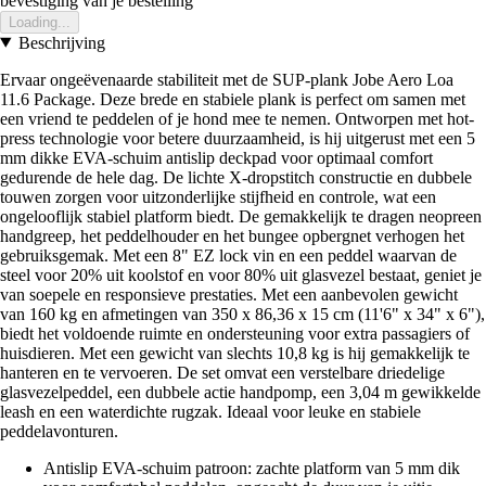
bevestiging van je bestelling
Loading...
Beschrijving
Ervaar ongeëvenaarde stabiliteit met de SUP-plank Jobe Aero Loa
11.6 Package. Deze brede en stabiele plank is perfect om samen met
een vriend te peddelen of je hond mee te nemen. Ontworpen met hot-
press technologie voor betere duurzaamheid, is hij uitgerust met een 5
mm dikke EVA-schuim antislip deckpad voor optimaal comfort
gedurende de hele dag. De lichte X-dropstitch constructie en dubbele
touwen zorgen voor uitzonderlijke stijfheid en controle, wat een
ongelooflijk stabiel platform biedt. De gemakkelijk te dragen neopreen
handgreep, het peddelhouder en het bungee opbergnet verhogen het
gebruiksgemak. Met een 8" EZ lock vin en een peddel waarvan de
steel voor 20% uit koolstof en voor 80% uit glasvezel bestaat, geniet je
van soepele en responsieve prestaties. Met een aanbevolen gewicht
van 160 kg en afmetingen van 350 x 86,36 x 15 cm (11'6" x 34" x 6"),
biedt het voldoende ruimte en ondersteuning voor extra passagiers of
huisdieren. Met een gewicht van slechts 10,8 kg is hij gemakkelijk te
hanteren en te vervoeren. De set omvat een verstelbare driedelige
glasvezelpeddel, een dubbele actie handpomp, een 3,04 m gewikkelde
leash en een waterdichte rugzak. Ideaal voor leuke en stabiele
peddelavonturen.
Antislip EVA-schuim patroon: zachte platform van 5 mm dik