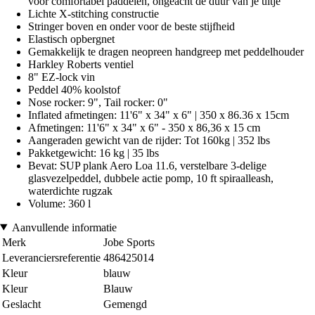
voor comfortabel paddelen, ongeacht de duur van je uitje
Lichte X-stitching constructie
Stringer boven en onder voor de beste stijfheid
Elastisch opbergnet
Gemakkelijk te dragen neopreen handgreep met peddelhouder
Harkley Roberts ventiel
8" EZ-lock vin
Peddel 40% koolstof
Nose rocker: 9", Tail rocker: 0"
Inflated afmetingen: 11'6" x 34" x 6" | 350 x 86.36 x 15cm
Afmetingen: 11'6" x 34" x 6" - 350 x 86,36 x 15 cm
Aangeraden gewicht van de rijder: Tot 160kg | 352 lbs
Pakketgewicht: 16 kg | 35 lbs
Bevat: SUP plank Aero Loa 11.6, verstelbare 3-delige
glasvezelpeddel, dubbele actie pomp, 10 ft spiraalleash,
waterdichte rugzak
Volume: 360 l
Aanvullende informatie
Merk
Jobe Sports
Leveranciersreferentie
486425014
Kleur
blauw
Kleur
Blauw
Geslacht
Gemengd