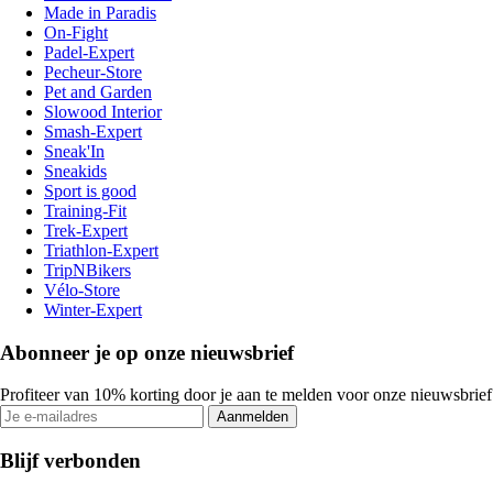
Made in Paradis
On-Fight
Padel-Expert
Pecheur-Store
Pet and Garden
Slowood Interior
Smash-Expert
Sneak'In
Sneakids
Sport is good
Training-Fit
Trek-Expert
Triathlon-Expert
TripNBikers
Vélo-Store
Winter-Expert
Abonneer je op onze nieuwsbrief
Profiteer van 10% korting door je aan te melden voor onze nieuwsbrief
Aanmelden
Blijf verbonden