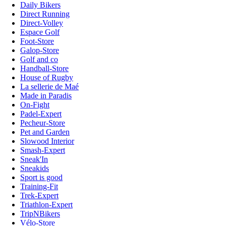
Daily Bikers
Direct Running
Direct-Volley
Espace Golf
Foot-Store
Galop-Store
Golf and co
Handball-Store
House of Rugby
La sellerie de Maé
Made in Paradis
On-Fight
Padel-Expert
Pecheur-Store
Pet and Garden
Slowood Interior
Smash-Expert
Sneak'In
Sneakids
Sport is good
Training-Fit
Trek-Expert
Triathlon-Expert
TripNBikers
Vélo-Store