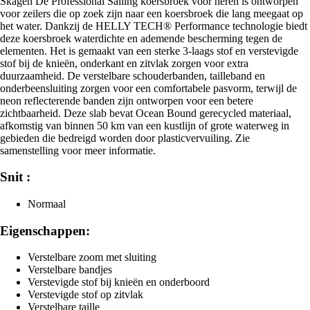
Skagen De Professional Sailing koersbroek voor heren is ontworpen
voor zeilers die op zoek zijn naar een koersbroek die lang meegaat op
het water. Dankzij de HELLY TECH® Performance technologie biedt
deze koersbroek waterdichte en ademende bescherming tegen de
elementen. Het is gemaakt van een sterke 3-laags stof en verstevigde
stof bij de knieën, onderkant en zitvlak zorgen voor extra
duurzaamheid. De verstelbare schouderbanden, tailleband en
onderbeensluiting zorgen voor een comfortabele pasvorm, terwijl de
neon reflecterende banden zijn ontworpen voor een betere
zichtbaarheid. Deze slab bevat Ocean Bound gerecycled materiaal,
afkomstig van binnen 50 km van een kustlijn of grote waterweg in
gebieden die bedreigd worden door plasticvervuiling. Zie
samenstelling voor meer informatie.
Snit :
Normaal
Eigenschappen:
Verstelbare zoom met sluiting
Verstelbare bandjes
Verstevigde stof bij knieën en onderboord
Verstevigde stof op zitvlak
Verstelbare taille