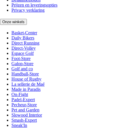
Prijzen en leveringsopties
Privacy verklaring
Onze winkels
Basket-Center
Daily Bikers
Direct Running
Direct-Volley
Espace Golf
Foot-Store
Galop-Store
Golf and co
Handball-Store
House of Rugby
La sellerie de Maé
Made in Paradis
On-Fight
Padel-Expert
Pecheur-Store
Pet and Garden
Slowood Interior
Smash-Expert
Sneak'In