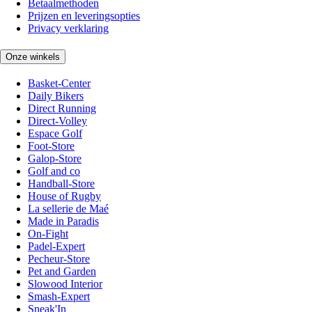
Betaalmethoden
Prijzen en leveringsopties
Privacy verklaring
Onze winkels
Basket-Center
Daily Bikers
Direct Running
Direct-Volley
Espace Golf
Foot-Store
Galop-Store
Golf and co
Handball-Store
House of Rugby
La sellerie de Maé
Made in Paradis
On-Fight
Padel-Expert
Pecheur-Store
Pet and Garden
Slowood Interior
Smash-Expert
Sneak'In