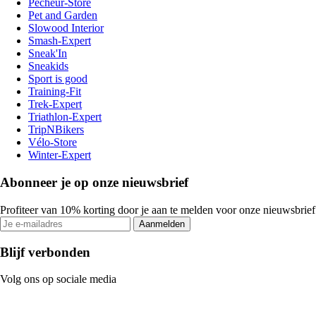
Pecheur-Store
Pet and Garden
Slowood Interior
Smash-Expert
Sneak'In
Sneakids
Sport is good
Training-Fit
Trek-Expert
Triathlon-Expert
TripNBikers
Vélo-Store
Winter-Expert
Abonneer je op onze nieuwsbrief
Profiteer van 10% korting door je aan te melden voor onze nieuwsbrief
Aanmelden
Blijf verbonden
Volg ons op sociale media