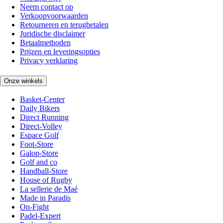
Neem contact op
Verkoopvoorwaarden
Retourneren en terugbetalen
Juridische disclaimer
Betaalmethoden
Prijzen en leveringsopties
Privacy verklaring
Onze winkels
Basket-Center
Daily Bikers
Direct Running
Direct-Volley
Espace Golf
Foot-Store
Galop-Store
Golf and co
Handball-Store
House of Rugby
La sellerie de Maé
Made in Paradis
On-Fight
Padel-Expert