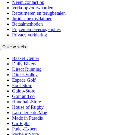
Neem contact op
Verkoopvoorwaarden
Retourneren en terugbetalen
Juridische disclaimer
Betaalmethoden
Prijzen en leveringsopties
Privacy verklaring
Onze winkels
Basket-Center
Daily Bikers
Direct Running
Direct-Volley
Espace Golf
Foot-Store
Galop-Store
Golf and co
Handball-Store
House of Rugby
La sellerie de Maé
Made in Paradis
On-Fight
Padel-Expert
Pecheur-Store