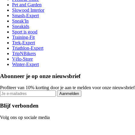
Pet and Garden
Slowood Interior
Smash-Expert
Sneak'In
Sneakids
Sport is good
Training-Fit
Trek-Expert
Triathlon-Expert
TripNBikers
Vélo-Store
Winter-Expert
Abonneer je op onze nieuwsbrief
Profiteer van 10% korting door je aan te melden voor onze nieuwsbrief
Aanmelden
Blijf verbonden
Volg ons op sociale media