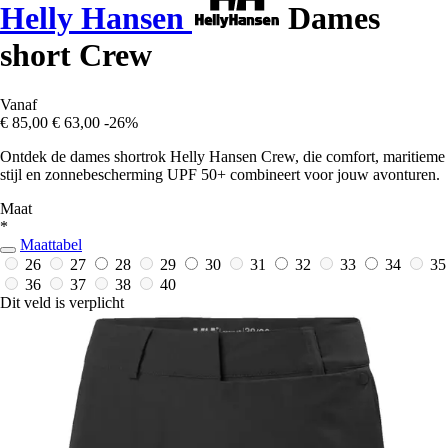
Helly Hansen
Dames
short Crew
Vanaf
€ 85,00
€ 63,00
-26%
Ontdek de dames shortrok Helly Hansen Crew, die comfort, maritieme
stijl en zonnebescherming UPF 50+ combineert voor jouw avonturen.
Maat
*
Maattabel
26
27
28
29
30
31
32
33
34
35
36
37
38
40
Dit veld is verplicht