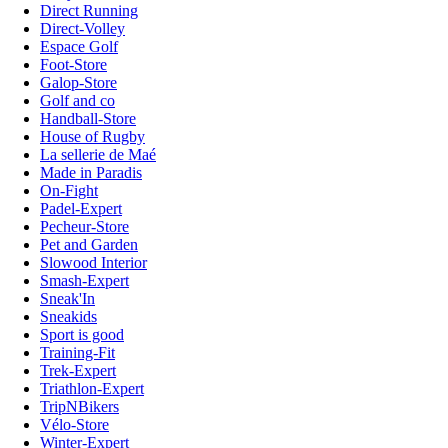
Direct Running
Direct-Volley
Espace Golf
Foot-Store
Galop-Store
Golf and co
Handball-Store
House of Rugby
La sellerie de Maé
Made in Paradis
On-Fight
Padel-Expert
Pecheur-Store
Pet and Garden
Slowood Interior
Smash-Expert
Sneak'In
Sneakids
Sport is good
Training-Fit
Trek-Expert
Triathlon-Expert
TripNBikers
Vélo-Store
Winter-Expert