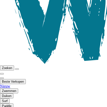
Zoeken
Beste Verkopen
Nieuw
Zwemmen
Duiken
Surf
Paddle