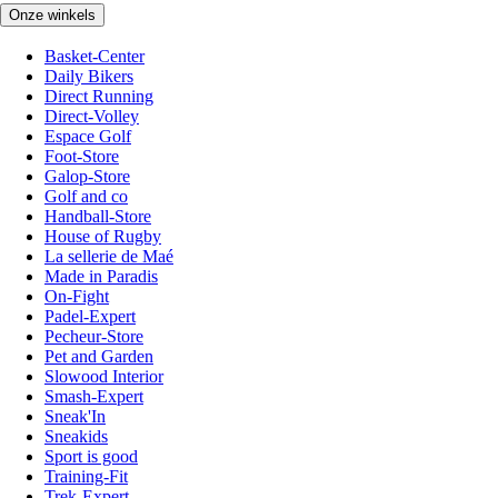
Onze winkels
Basket-Center
Daily Bikers
Direct Running
Direct-Volley
Espace Golf
Foot-Store
Galop-Store
Golf and co
Handball-Store
House of Rugby
La sellerie de Maé
Made in Paradis
On-Fight
Padel-Expert
Pecheur-Store
Pet and Garden
Slowood Interior
Smash-Expert
Sneak'In
Sneakids
Sport is good
Training-Fit
Trek-Expert