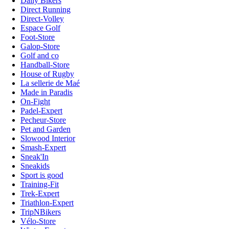
Daily Bikers
Direct Running
Direct-Volley
Espace Golf
Foot-Store
Galop-Store
Golf and co
Handball-Store
House of Rugby
La sellerie de Maé
Made in Paradis
On-Fight
Padel-Expert
Pecheur-Store
Pet and Garden
Slowood Interior
Smash-Expert
Sneak'In
Sneakids
Sport is good
Training-Fit
Trek-Expert
Triathlon-Expert
TripNBikers
Vélo-Store