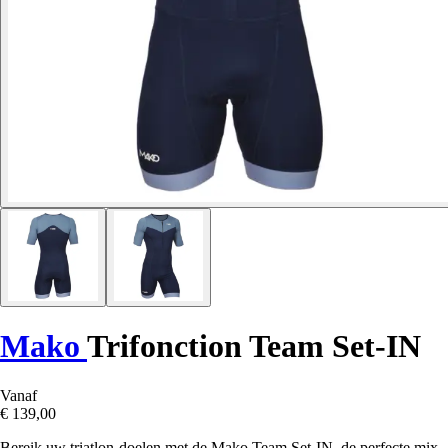
Mako
Trifonction Team Set-IN
Vanaf
€ 139,00
Bereik uw triatlon-doelen met de Mako Team Set-IN, de perfecte mix