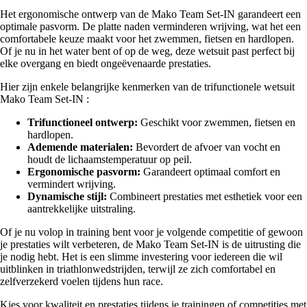
Het ergonomische ontwerp van de Mako Team Set-IN garandeert een
optimale pasvorm. De platte naden verminderen wrijving, wat het een
comfortabele keuze maakt voor het zwemmen, fietsen en hardlopen.
Of je nu in het water bent of op de weg, deze wetsuit past perfect bij
elke overgang en biedt ongeëvenaarde prestaties.
Hier zijn enkele belangrijke kenmerken van de trifunctionele wetsuit
Mako Team Set-IN :
Trifunctioneel ontwerp:
Geschikt voor zwemmen, fietsen en
hardlopen.
Ademende materialen:
Bevordert de afvoer van vocht en
houdt de lichaamstemperatuur op peil.
Ergonomische pasvorm:
Garandeert optimaal comfort en
vermindert wrijving.
Dynamische stijl:
Combineert prestaties met esthetiek voor een
aantrekkelijke uitstraling.
Of je nu volop in training bent voor je volgende competitie of gewoon
je prestaties wilt verbeteren, de Mako Team Set-IN is de uitrusting die
je nodig hebt. Het is een slimme investering voor iedereen die wil
uitblinken in triathlonwedstrijden, terwijl ze zich comfortabel en
zelfverzekerd voelen tijdens hun race.
Kies voor kwaliteit en prestaties tijdens je trainingen of competities met