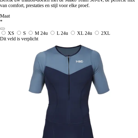
van comfort, prestaties en stijl voor elke proef.
Maat
*
XS
S
M
24u
L
24u
XL
24u
2XL
Dit veld is verplicht