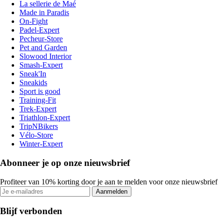
La sellerie de Maé
Made in Paradis
On-Fight
Padel-Expert
Pecheur-Store
Pet and Garden
Slowood Interior
Smash-Expert
Sneak'In
Sneakids
Sport is good
Training-Fit
Trek-Expert
Triathlon-Expert
TripNBikers
Vélo-Store
Winter-Expert
Abonneer je op onze nieuwsbrief
Profiteer van 10% korting door je aan te melden voor onze nieuwsbrief
Aanmelden
Blijf verbonden