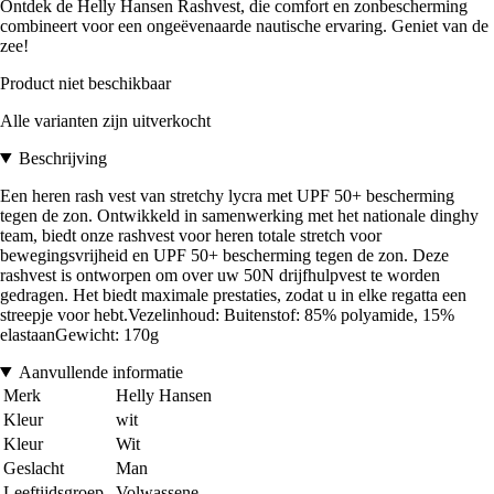
Ontdek de Helly Hansen Rashvest, die comfort en zonbescherming
combineert voor een ongeëvenaarde nautische ervaring. Geniet van de
zee!
Product niet beschikbaar
Alle varianten zijn uitverkocht
Beschrijving
Een heren rash vest van stretchy lycra met UPF 50+ bescherming
tegen de zon. Ontwikkeld in samenwerking met het nationale dinghy
team, biedt onze rashvest voor heren totale stretch voor
bewegingsvrijheid en UPF 50+ bescherming tegen de zon. Deze
rashvest is ontworpen om over uw 50N drijfhulpvest te worden
gedragen. Het biedt maximale prestaties, zodat u in elke regatta een
streepje voor hebt.Vezelinhoud: Buitenstof: 85% polyamide, 15%
elastaanGewicht: 170g
Aanvullende informatie
Merk
Helly Hansen
Kleur
wit
Kleur
Wit
Geslacht
Man
Leeftijdsgroep
Volwassene