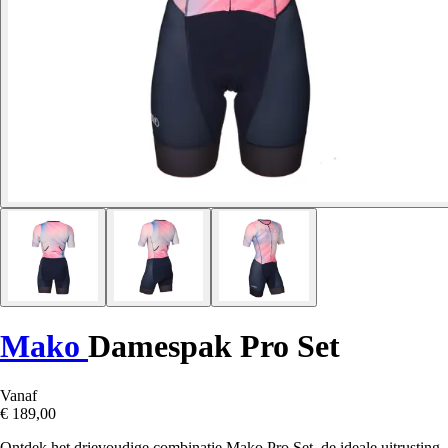
Mako
Damespak Pro Set
Vanaf
€ 189,00
Ontdek het drievoudige combinatie Mako Pro Set, de ideale uitrusting