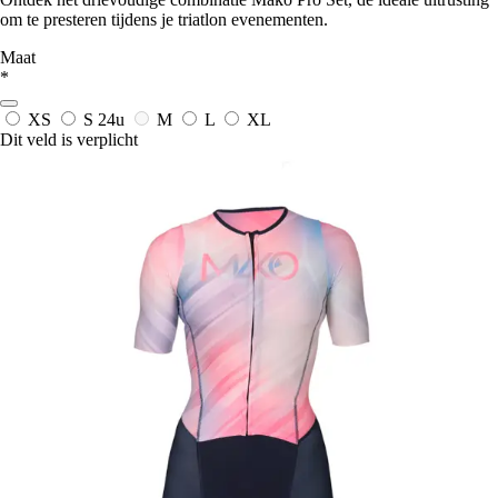
om te presteren tijdens je triatlon evenementen.
Maat
*
XS
S
24u
M
L
XL
Dit veld is verplicht