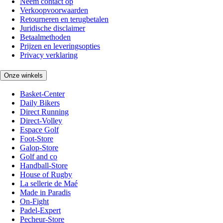
Neem contact op
Verkoopvoorwaarden
Retourneren en terugbetalen
Juridische disclaimer
Betaalmethoden
Prijzen en leveringsopties
Privacy verklaring
Onze winkels
Basket-Center
Daily Bikers
Direct Running
Direct-Volley
Espace Golf
Foot-Store
Galop-Store
Golf and co
Handball-Store
House of Rugby
La sellerie de Maé
Made in Paradis
On-Fight
Padel-Expert
Pecheur-Store