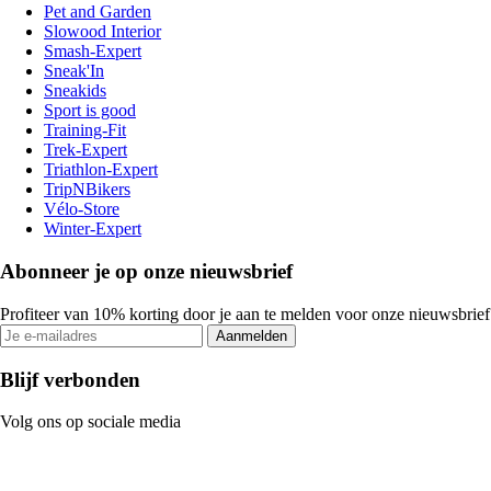
Pet and Garden
Slowood Interior
Smash-Expert
Sneak'In
Sneakids
Sport is good
Training-Fit
Trek-Expert
Triathlon-Expert
TripNBikers
Vélo-Store
Winter-Expert
Abonneer je op onze nieuwsbrief
Profiteer van 10% korting door je aan te melden voor onze nieuwsbrief
Aanmelden
Blijf verbonden
Volg ons op sociale media