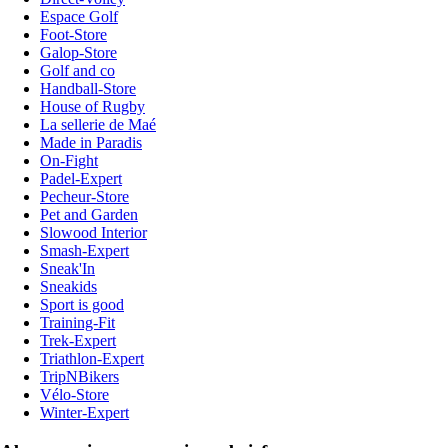
Espace Golf
Foot-Store
Galop-Store
Golf and co
Handball-Store
House of Rugby
La sellerie de Maé
Made in Paradis
On-Fight
Padel-Expert
Pecheur-Store
Pet and Garden
Slowood Interior
Smash-Expert
Sneak'In
Sneakids
Sport is good
Training-Fit
Trek-Expert
Triathlon-Expert
TripNBikers
Vélo-Store
Winter-Expert