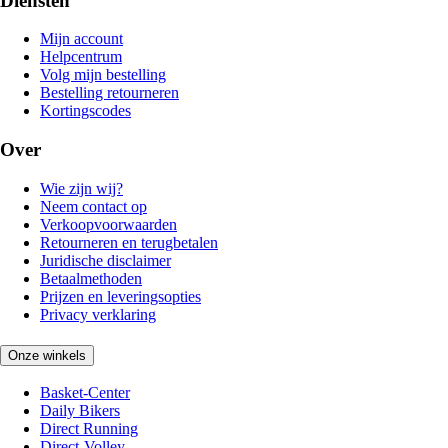
Diensten
Mijn account
Helpcentrum
Volg mijn bestelling
Bestelling retourneren
Kortingscodes
Over
Wie zijn wij?
Neem contact op
Verkoopvoorwaarden
Retourneren en terugbetalen
Juridische disclaimer
Betaalmethoden
Prijzen en leveringsopties
Privacy verklaring
Onze winkels
Basket-Center
Daily Bikers
Direct Running
Direct-Volley