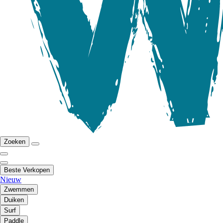
Zoeken
Beste Verkopen
Nieuw
Zwemmen
Duiken
Surf
Paddle