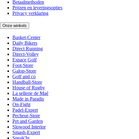
Betaalmethoden
Prijzen en leveringsopties
Privacy verklaring
Onze winkels
Basket-Center
Daily Bikers
Direct Running
Direct-Volley
Espace Golf
Foot-Store
Galop-Store
Golf and co
Handball-Store
House of Rugby
La sellerie de Maé
Made in Paradis
On-Fight
Padel-Expert
Pecheur-Store
Pet and Garden
Slowood Interior
Smash-Expert
Sneak'In