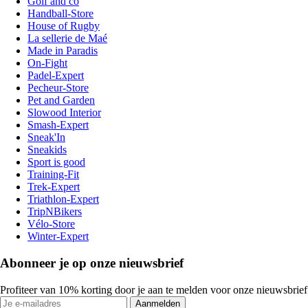
Golf and co
Handball-Store
House of Rugby
La sellerie de Maé
Made in Paradis
On-Fight
Padel-Expert
Pecheur-Store
Pet and Garden
Slowood Interior
Smash-Expert
Sneak'In
Sneakids
Sport is good
Training-Fit
Trek-Expert
Triathlon-Expert
TripNBikers
Vélo-Store
Winter-Expert
Abonneer je op onze nieuwsbrief
Profiteer van 10% korting door je aan te melden voor onze nieuwsbrief
Aanmelden