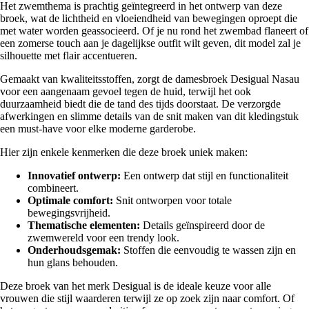
Het zwemthema is prachtig geïntegreerd in het ontwerp van deze
broek, wat de lichtheid en vloeiendheid van bewegingen oproept die
met water worden geassocieerd. Of je nu rond het zwembad flaneert of
een zomerse touch aan je dagelijkse outfit wilt geven, dit model zal je
silhouette met flair accentueren.
Gemaakt van kwaliteitsstoffen, zorgt de damesbroek Desigual Nasau
voor een aangenaam gevoel tegen de huid, terwijl het ook
duurzaamheid biedt die de tand des tijds doorstaat. De verzorgde
afwerkingen en slimme details van de snit maken van dit kledingstuk
een must-have voor elke moderne garderobe.
Hier zijn enkele kenmerken die deze broek uniek maken:
Innovatief ontwerp:
Een ontwerp dat stijl en functionaliteit
combineert.
Optimale comfort:
Snit ontworpen voor totale
bewegingsvrijheid.
Thematische elementen:
Details geïnspireerd door de
zwemwereld voor een trendy look.
Onderhoudsgemak:
Stoffen die eenvoudig te wassen zijn en
hun glans behouden.
Deze broek van het merk Desigual is de ideale keuze voor alle
vrouwen die stijl waarderen terwijl ze op zoek zijn naar comfort. Of