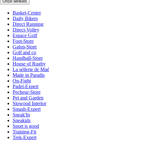
Onze winkels
Basket-Center
Daily Bikers
Direct Running
Direct-Volley
Espace Golf
Foot-Store
Galop-Store
Golf and co
Handball-Store
House of Rugby
La sellerie de Maé
Made in Paradis
On-Fight
Padel-Expert
Pecheur-Store
Pet and Garden
Slowood Interior
Smash-Expert
Sneak'In
Sneakids
Sport is good
Training-Fit
Trek-Expert