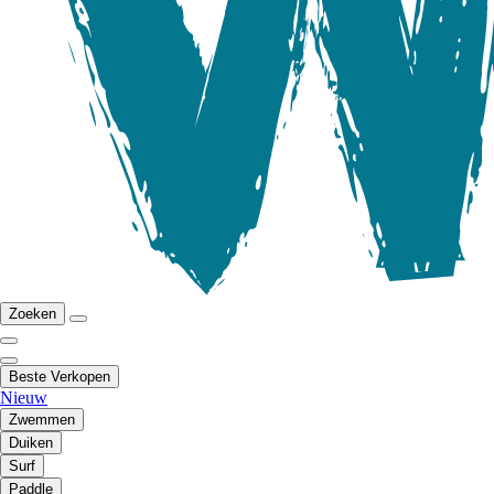
Zoeken
Beste Verkopen
Nieuw
Zwemmen
Duiken
Surf
Paddle