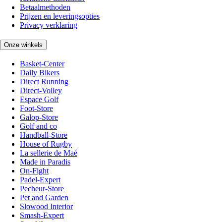
Betaalmethoden
Prijzen en leveringsopties
Privacy verklaring
Onze winkels
Basket-Center
Daily Bikers
Direct Running
Direct-Volley
Espace Golf
Foot-Store
Galop-Store
Golf and co
Handball-Store
House of Rugby
La sellerie de Maé
Made in Paradis
On-Fight
Padel-Expert
Pecheur-Store
Pet and Garden
Slowood Interior
Smash-Expert