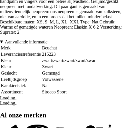
handpalm en vingers voor een betere slijtvastheid. Gelijmd/gestikt
neopreen met randafwerking. Dit paar gant is gemaakt van
milieuvriendelijk neopreen: ons neopreen is gemaakt van kalksteen,
niet van aardolie, en in een proces dat het milieu minder belast.
Beschikbare maten: XS, S, M, L, XL, XXL Type: Nat Gebruik:
Warme of gematigde wateren Neopreen: Elaskin X 6.2 Versterking:
Supratex 2
Aanvullende informatie
Merk
Beuchat
Leveranciersreferentie
215223
Kleur
zwart/zwart/zwart/zwart/zwart
Kleur
Zwart
Geslacht
Gemengd
Leeftijdsgroep
Volwassene
Karakteristiek
Nat
Assortiment
Sirocco Sport
Loading...
Loading...
Al onze merken