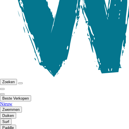
Zoeken
Beste Verkopen
Nieuw
Zwemmen
Duiken
Surf
Paddle