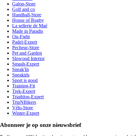
Galop-Store
Golf and co
Handball-Store
House of Rugby
La sellerie de Maé
Made in Paradis
On-Fight
Padel-Expert
Pecheur-Store
Pet and Garden
Slowood Interior
Smash-Expert
Sneak'In
Sneakids
Sport is good
Training-Fit
Trek-Expert
Triathlon-Expert
TripNBikers
Vélo-Store
Winter-Expert
Abonneer je op onze nieuwsbrief