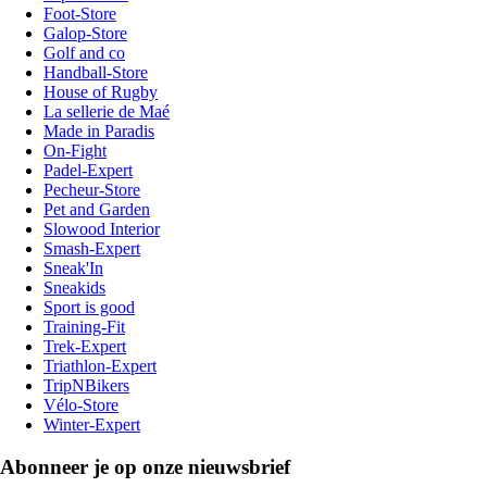
Foot-Store
Galop-Store
Golf and co
Handball-Store
House of Rugby
La sellerie de Maé
Made in Paradis
On-Fight
Padel-Expert
Pecheur-Store
Pet and Garden
Slowood Interior
Smash-Expert
Sneak'In
Sneakids
Sport is good
Training-Fit
Trek-Expert
Triathlon-Expert
TripNBikers
Vélo-Store
Winter-Expert
Abonneer je op onze nieuwsbrief