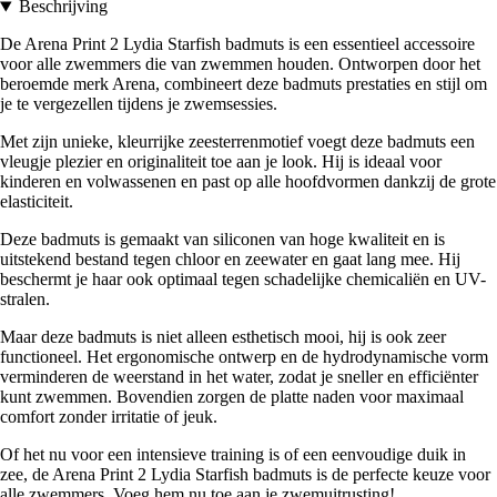
Beschrijving
De Arena Print 2 Lydia Starfish badmuts is een essentieel accessoire
voor alle zwemmers die van zwemmen houden. Ontworpen door het
beroemde merk Arena, combineert deze badmuts prestaties en stijl om
je te vergezellen tijdens je zwemsessies.
Met zijn unieke, kleurrijke zeesterrenmotief voegt deze badmuts een
vleugje plezier en originaliteit toe aan je look. Hij is ideaal voor
kinderen en volwassenen en past op alle hoofdvormen dankzij de grote
elasticiteit.
Deze badmuts is gemaakt van siliconen van hoge kwaliteit en is
uitstekend bestand tegen chloor en zeewater en gaat lang mee. Hij
beschermt je haar ook optimaal tegen schadelijke chemicaliën en UV-
stralen.
Maar deze badmuts is niet alleen esthetisch mooi, hij is ook zeer
functioneel. Het ergonomische ontwerp en de hydrodynamische vorm
verminderen de weerstand in het water, zodat je sneller en efficiënter
kunt zwemmen. Bovendien zorgen de platte naden voor maximaal
comfort zonder irritatie of jeuk.
Of het nu voor een intensieve training is of een eenvoudige duik in
zee, de Arena Print 2 Lydia Starfish badmuts is de perfecte keuze voor
alle zwemmers. Voeg hem nu toe aan je zwemuitrusting!