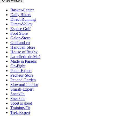
Onze winkels
Basket-Center
Daily Bikers
Direct Running
Direct-Volley
Espace Golf
Foot-Store
Galop-Store
Golf and co
Handball-Store
House of Rugby
La sellerie de Maé
Made in Paradis
On-Fight
Padel-Expert
Pecheur-Store
Pet and Garden
Slowood Interior
Smash-Expert
Sneak'In
Sneakids
Sport is good
Training-Fit
Trek-Expert