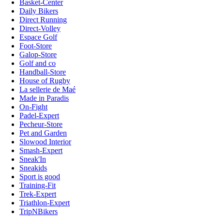
Basket-Center
Daily Bikers
Direct Running
Direct-Volley
Espace Golf
Foot-Store
Galop-Store
Golf and co
Handball-Store
House of Rugby
La sellerie de Maé
Made in Paradis
On-Fight
Padel-Expert
Pecheur-Store
Pet and Garden
Slowood Interior
Smash-Expert
Sneak'In
Sneakids
Sport is good
Training-Fit
Trek-Expert
Triathlon-Expert
TripNBikers