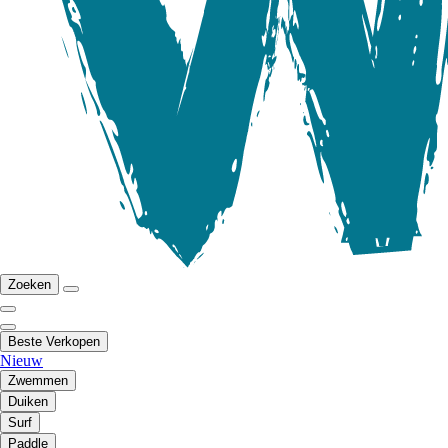
Zoeken
Beste Verkopen
Nieuw
Zwemmen
Duiken
Surf
Paddle