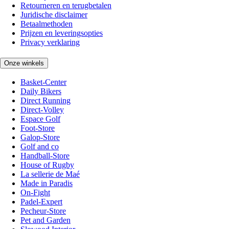
Retourneren en terugbetalen
Juridische disclaimer
Betaalmethoden
Prijzen en leveringsopties
Privacy verklaring
Onze winkels
Basket-Center
Daily Bikers
Direct Running
Direct-Volley
Espace Golf
Foot-Store
Galop-Store
Golf and co
Handball-Store
House of Rugby
La sellerie de Maé
Made in Paradis
On-Fight
Padel-Expert
Pecheur-Store
Pet and Garden