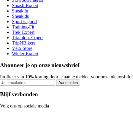
Slowood Interior
Smash-Expert
Sneak'In
Sneakids
Sport is good
Training-Fit
Trek-Expert
Triathlon-Expert
TripNBikers
Vélo-Store
Winter-Expert
Abonneer je op onze nieuwsbrief
Profiteer van 10% korting door je aan te melden voor onze nieuwsbrief
Aanmelden
Blijf verbonden
Volg ons op sociale media