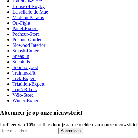
Handball-Store
House of Rugby
La sellerie de Maé
Made in Paradis
On-Fight
Padel-Expert
Pecheur-Store
Pet and Garden
Slowood Interior
Smash-Expert
Sneak'In
Sneakids
Sport is good
Training-Fit
Trek-Expert
Triathlon-Expert
TripNBikers
Vélo-Store
Winter-Expert
Abonneer je op onze nieuwsbrief
Profiteer van 10% korting door je aan te melden voor onze nieuwsbrief
Aanmelden