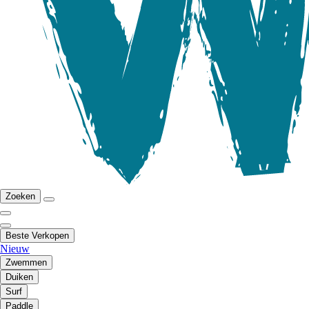
Zoeken
Beste Verkopen
Nieuw
Zwemmen
Duiken
Surf
Paddle