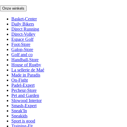
Onze winkels
Basket-Center
Daily Bikers
Direct Running
Direct-Volley
Espace Golf
Foot-Store
Galop-Store
Golf and co
Handball-Store
House of Rugby
La sellerie de Maé
Made in Paradis
On-Fight
Padel-Expert
Pecheur-Store
Pet and Garden
Slowood Interior
Smash-Expert
Sneak'In
Sneakids
Sport is good
Training-Fit