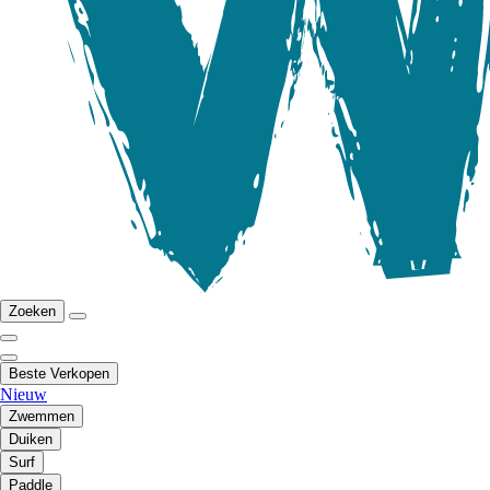
Zoeken
Beste Verkopen
Nieuw
Zwemmen
Duiken
Surf
Paddle